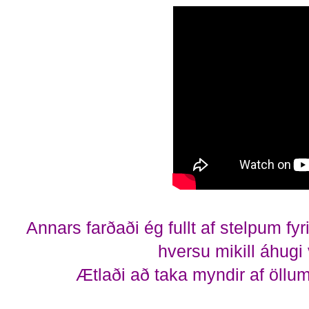
Annars farðaði ég fullt af stelpum f
hversu mikill áhugi
Ætlaði að taka myndir af öllum