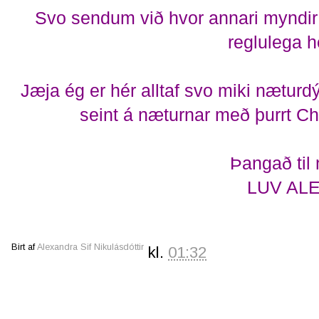
Svo sendum við hvor annari myndir 
reglulega h
Jæja ég er hér alltaf svo miki næturdýr
seint á næturnar með þurrt Ch
Þangað til
LUV ALE
Birt af
Alexandra Sif Nikulásdóttir
kl.
01:32