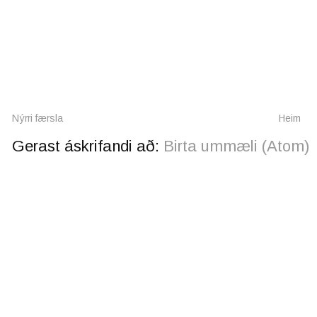
Nýrri færsla
Heim
Gerast áskrifandi að:
Birta ummæli (Atom)