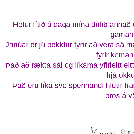
Hefur lítið á daga mína drifið annað
gaman
Janúar er jú þekktur fyrir að vera sá
fyrir koman
Það að rækta sál og líkama yfirleitt ei
hjá okku
Það eru líka svo spennandi hlutir f
bros á v