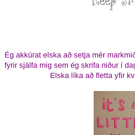
Ég akkúrat elska að setja mér markmið
fyrir sjálfa mig sem ég skrifa niður í 
Elska líka að fletta yfir k