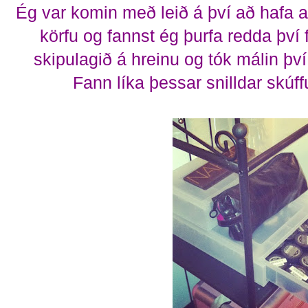
Ég var komin með leið á því að hafa 
körfu og fannst ég þurfa redda því 
skipulagið á hreinu og tók málin því
Fann líka þessar snilldar skúf