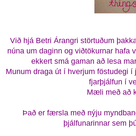
Við hjá Betri Árangri störtuðum þakk
núna um daginn og viðtökurnar hafa v
ekkert smá gaman að lesa mark
Munum draga út í hverjum föstudegi í
fjarþjálfun í v
Mæli með að kí
Það er færsla með nýju myndband
þjálfunarinnar sem þ