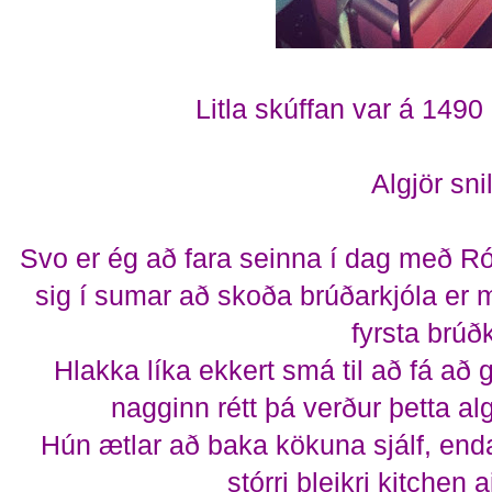
Litla skúffan var á 1490
Algjör snil
Svo er ég að fara seinna í dag með Ró
sig í sumar að skoða brúðarkjóla er m
fyrsta brúð
Hlakka líka ekkert smá til að fá að 
nagginn rétt þá verður þetta al
Hún ætlar að baka kökuna sjálf, end
stórri bleikri kitchen 